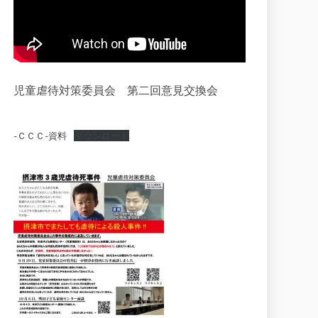
児童虐待対策委員会 第二回意見交換会
-ＣＣＣ-資料
ダウンロード