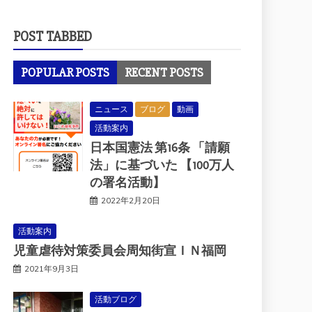
POST TABBED
POPULAR POSTS
RECENT POSTS
ニュース
ブログ
動画
活動案内
日本国憲法 第16条 「請願
法」に基づいた 【100万人
の署名活動】
2022年2月20日
活動案内
児童虐待対策委員会周知街宣ＩＮ福岡
2021年9月3日
活動ブログ