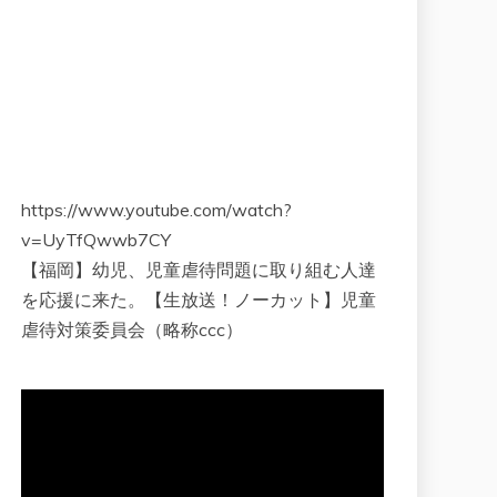
https://www.youtube.com/watch?
v=UyTfQwwb7CY
【福岡】幼児、児童虐待問題に取り組む人達
を応援に来た。【生放送！ノーカット】児童
虐待対策委員会（略称ccc）