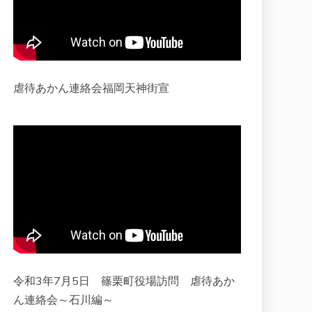
虐待あかん連絡会福岡天神街宣
令和3年7月5日 篠栗町役場訪問 虐待あか
ん連絡会～石川編～