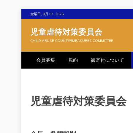
Skip
金曜日, 8月 07, 2026
to
content
児童虐待対策委員会
CHILD ABUSE COUNTERMEASURES COMMITTEE
会員募集
規約
御寄付について
児童虐待対策委員会