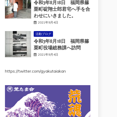
令和3年8月18日 福岡県篠
栗町碇翔士郎君宅へ手を合
わせにいきました。
2021年9月4日
活動ブログ
令和3年8月18日 福岡県篠
栗町役場総務課へ訪問
2021年9月4日
https://twitter.com/gyakutaiakan