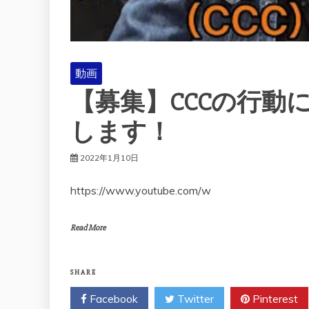
動画
【募集】CCCの行動
します！
2022年1月10日
https://www.youtube.com/w
Read More
SHARE
Facebook
Twitter
Pinterest