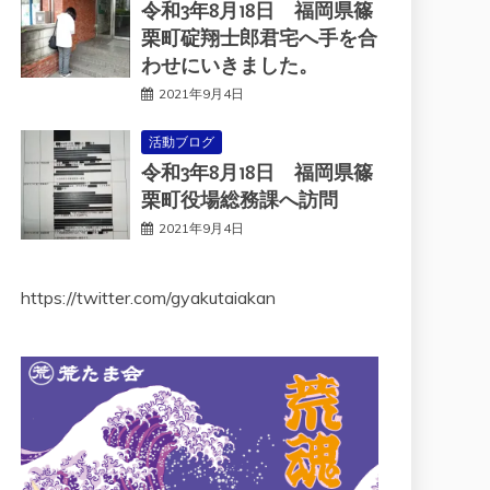
令和3年8月18日 福岡県篠
栗町碇翔士郎君宅へ手を合
わせにいきました。
2021年9月4日
活動ブログ
令和3年8月18日 福岡県篠
栗町役場総務課へ訪問
2021年9月4日
https://twitter.com/gyakutaiakan