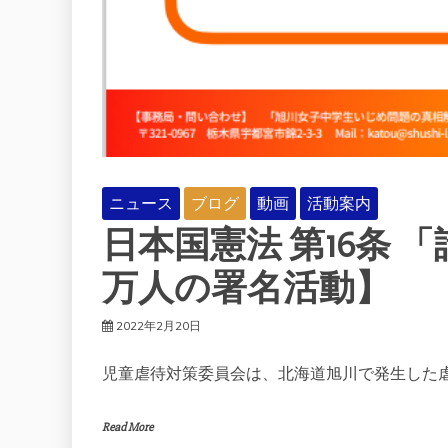
ニュース
ブログ
動画
活動案内
日本国憲法 第16条 
万人の署名活動】
2022年2月20日
児童虐待対策委員会は、北海道旭川で発生した
Read More