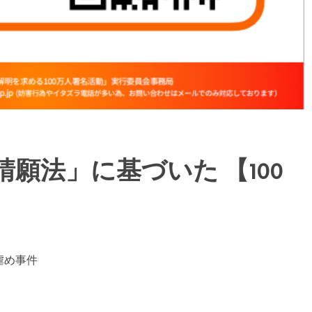
「請願法」に基づいた 【100
虐め事件