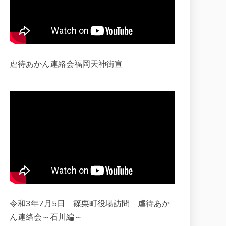
虐待あかん連絡会福岡天神街宣
令和3年7月5日 篠栗町役場訪問 虐待あか
ん連絡会～石川編～