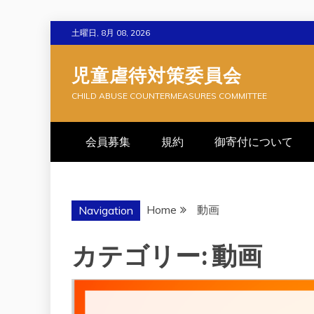
Skip
土曜日, 8月 08, 2026
to
content
児童虐待対策委員会
CHILD ABUSE COUNTERMEASURES COMMITTEE
会員募集
規約
御寄付について
Home
動画
Navigation
カテゴリー:
動画