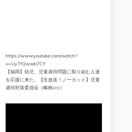
https://www.youtube.com/watch?
v=UyTfQwwb7CY
【福岡】幼児、児童虐待問題に取り組む人達
を応援に来た。【生放送！ノーカット】児童
虐待対策委員会（略称ccc）