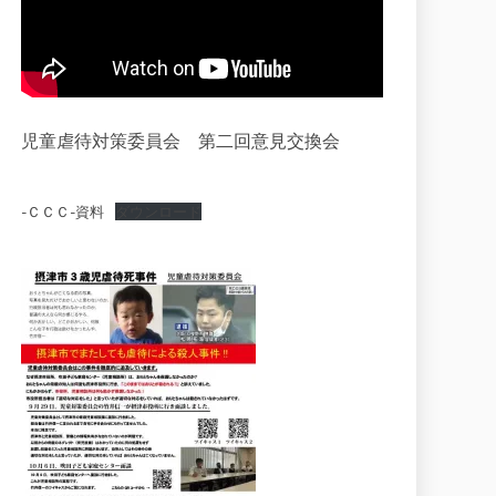
児童虐待対策委員会 第二回意見交換会
-ＣＣＣ-資料
ダウンロード