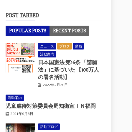
POST TABBED
POPULAR POSTS
RECENT POSTS
ニュース
ブログ
動画
活動案内
日本国憲法 第16条 「請願
法」に基づいた 【100万人
の署名活動】
2022年2月20日
活動案内
児童虐待対策委員会周知街宣ＩＮ福岡
2021年9月3日
活動ブログ