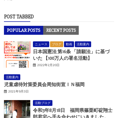
POST TABBED
POPULAR POSTS
RECENT POSTS
ニュース
ブログ
動画
活動案内
日本国憲法 第16条 「請願法」に基づ
いた 【100万人の署名活動】
2022年2月20日
活動案内
児童虐待対策委員会周知街宣ＩＮ福岡
2021年9月3日
活動ブログ
令和3年8月18日 福岡県篠栗町碇翔士
郎君宅へ手を合わせにいきました。