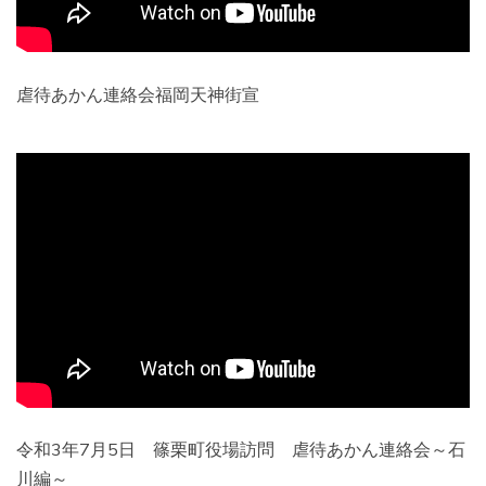
虐待あかん連絡会福岡天神街宣
令和3年7月5日 篠栗町役場訪問 虐待あかん連絡会～石
川編～