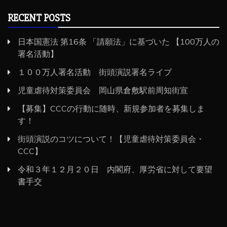
RECENT POSTS
日本国憲法 第16条 「請願法」に基づいた 【100万人の
署名活動】
１００万人署名活動 街頭演説署名ライブ
児童虐待対策委員会 岡山県倉敷駅前周知街宣
【募集】CCCの行動に随時、新規参加者を募集しま
す！
街頭演説のコツについて！【児童虐待対策委員会・
CCC】
令和３年１２月２０日 内閣府、厚労省に対して要望
書手交