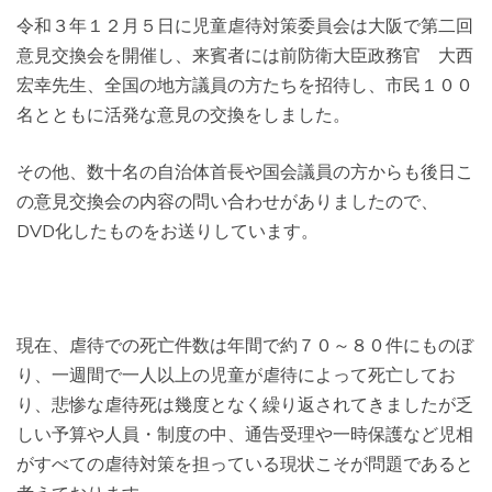
令和３年１２月５日に児童虐待対策委員会は大阪で第二回
意見交換会を開催し、来賓者には前防衛大臣政務官 大西
宏幸先生、全国の地方議員の方たちを招待し、市民１００
名とともに活発な意見の交換をしました。
その他、数十名の自治体首長や国会議員の方からも後日こ
の意見交換会の内容の問い合わせがありましたので、
DVD化したものをお送りしています。
現在、虐待での死亡件数は年間で約７０～８０件にものぼ
り、一週間で一人以上の児童が虐待によって死亡してお
り、悲惨な虐待死は幾度となく繰り返されてきましたが乏
しい予算や人員・制度の中、通告受理や一時保護など児相
がすべての虐待対策を担っている現状こそが問題であると