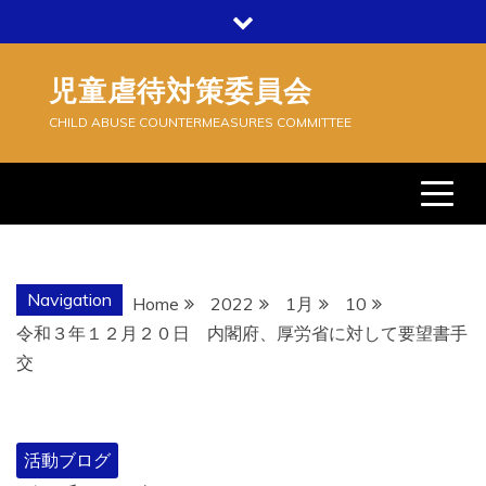
Skip
to
content
児童虐待対策委員会
CHILD ABUSE COUNTERMEASURES COMMITTEE
Navigation
Home
2022
1月
10
令和３年１２月２０日 内閣府、厚労省に対して要望書手
交
活動ブログ