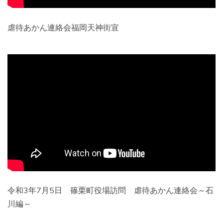
虐待あかん連絡会福岡天神街宣
令和3年7月5日 篠栗町役場訪問 虐待あかん連絡会～石
川編～