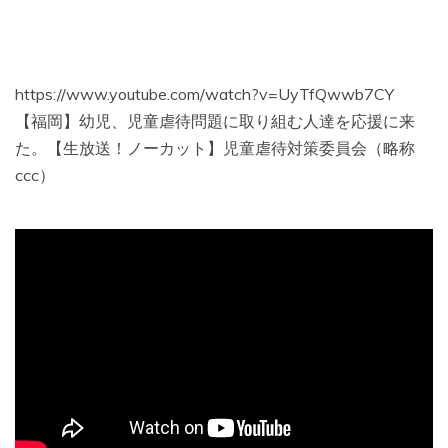
https://www.youtube.com/watch?v=UyTfQwwb7CY
【福岡】幼児、児童虐待問題に取り組む人達を応援に来
た。【生放送！ノーカット】児童虐待対策委員会（略称
ccc）