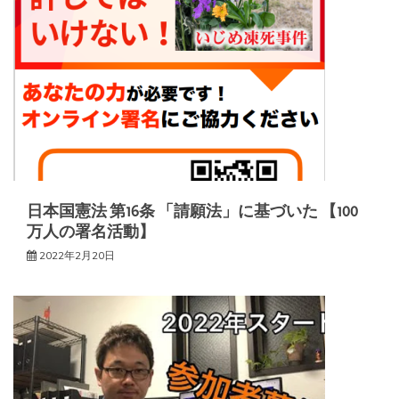
ー
シ
ョ
ン
日本国憲法 第16条 「請願法」に基づいた 【100
万人の署名活動】
2022年2月20日