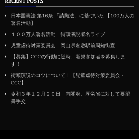
RECENT POSTS
日本国憲法 第16条 「請願法」に基づいた 【100万人の
署名活動】
１００万人署名活動 街頭演説署名ライブ
児童虐待対策委員会 岡山県倉敷駅前周知街宣
【募集】CCCの行動に随時、新規参加者を募集しま
す！
街頭演説のコツについて！【児童虐待対策委員会・
CCC】
令和３年１２月２０日 内閣府、厚労省に対して要望
書手交